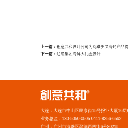
上一篇：
创意共和设计公司为丸磯チヌ海钓产品
下一篇：
辽渔集团海鲜大礼盒设计
大连：大连市中山区民康街15号报业大厦16层
业务总监：130-5050-0505 0411-8256-6592
广州：广州市海珠区聚德西四街6号802室